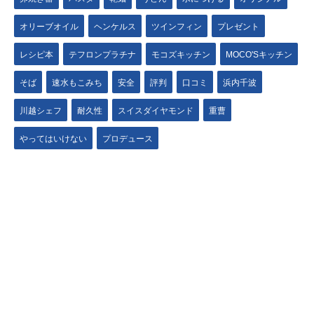
オリーブオイル
ヘンケルス
ツインフィン
プレゼント
レシピ本
テフロンプラチナ
モコズキッチン
MOCO'Sキッチン
そば
速水もこみち
安全
評判
口コミ
浜内千波
川越シェフ
耐久性
スイスダイヤモンド
重曹
やってはいけない
プロデュース