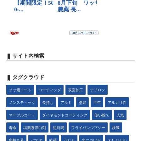
サイト内検索
タグクラウド
フッ素コート
コーティング
表面加工
テフロン
ノンスティック
長持ち
アルミ
塗装
半年
アルカリ性
マーブルコート
ダイヤモンドコーティング
使い捨て
人気
寿命
塩素系漂白剤
短時間
フライパンジプシー
鉄製
卵焼き器
パスタ
乾麺
うどん
水につける
オリジナル