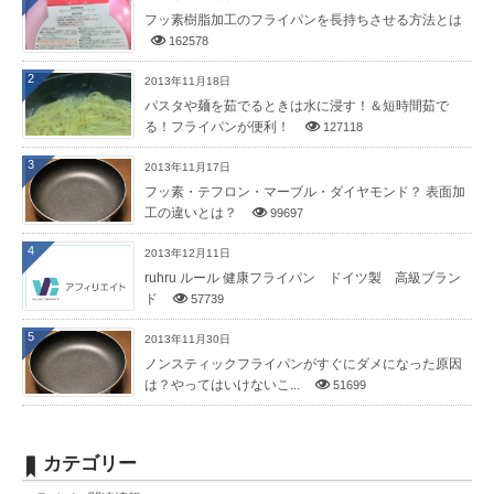
フッ素樹脂加工のフライパンを長持ちさせる方法とは
162578
2
2013年11月18日
パスタや麺を茹でるときは水に浸す！＆短時間茹で
る！フライパンが便利！
127118
3
2013年11月17日
フッ素・テフロン・マーブル・ダイヤモンド？ 表面加
工の違いとは？
99697
4
2013年12月11日
ruhru ルール 健康フライパン ドイツ製 高級ブラン
ド
57739
5
2013年11月30日
ノンスティックフライパンがすぐにダメになった原因
は？やってはいけないこ...
51699
カテゴリー